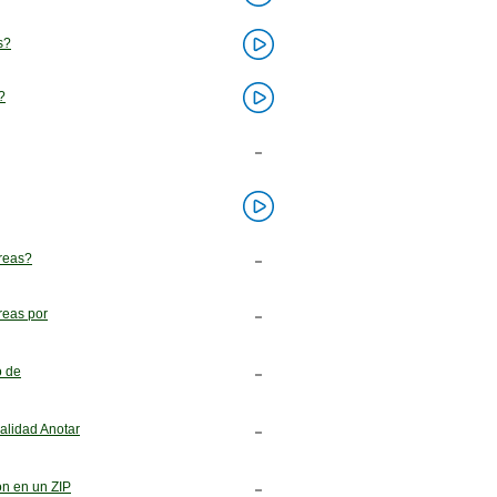
s?
?
reas?
reas por
o de
alidad Anotar
ón en un ZIP