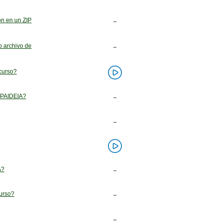
ón en un ZIP
o archivo de
 curso?
n PAIDEIA?
A?
curso?