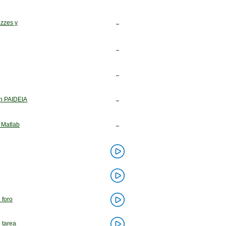
izzes y
en PAIDEIA
 Matlab
 foro
 tarea