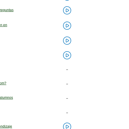
preguntas
ón en
oom?
 alumnos
endizaje