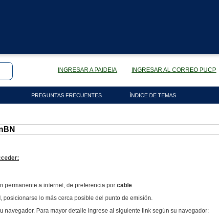
INGRESAR A PAIDEIA
INGRESAR AL CORREO PUCP
PREGUNTAS FRECUENTES
ÍNDICE DE TEMAS
onBN
cceder:
n permanente a internet, de preferencia por
cable
.
I
, posicionarse lo más cerca posible del punto de emisión.
e su navegador. Para mayor detalle ingrese al siguiente link según su navegador: