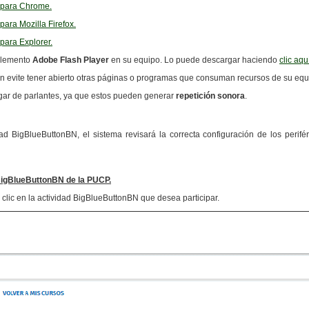
l para Chrome.
 para Mozilla Firefox.
 para Explorer.
mplemento
Adobe Flash Player
en su equipo. Lo puede descargar haciendo
clic aqu
ón evite tener abierto otras páginas o programas que consuman recursos de su equ
gar de parlantes, ya que estos pueden generar
repetición sonora
.
ad BigBlueButtonBN, el sistema revisará la correcta configuración de los perif
BigBlueButtonBN de la PUCP.
 clic en la actividad BigBlueButtonBN que desea participar.