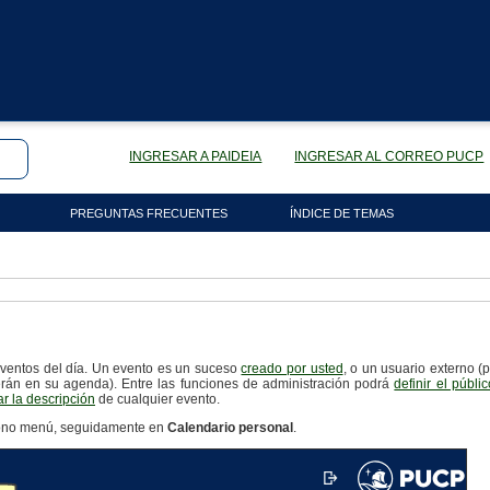
INGRESAR A PAIDEIA
INGRESAR AL CORREO PUCP
PREGUNTAS FRECUENTES
ÍNDICE DE TEMAS
eventos del día. Un evento es un suceso
creado por usted
, o un usuario externo (
erán en su agenda). Entre las funciones de administración podrá
definir el públic
ar la descripción
de cualquier evento.
ícono menú, seguidamente en
Calendario personal
.