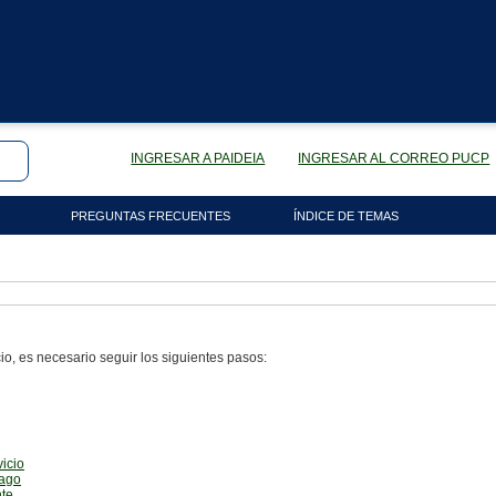
INGRESAR A PAIDEIA
INGRESAR AL CORREO PUCP
PREGUNTAS FRECUENTES
ÍNDICE DE TEMAS
cio, es necesario seguir los siguientes pasos:
vicio
pago
te