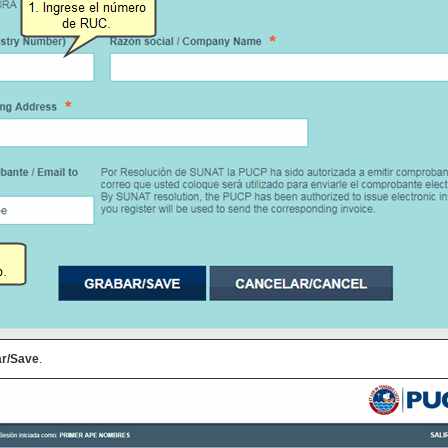
r/Save
.