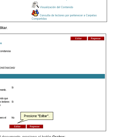
ditar
.