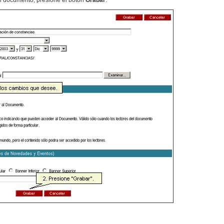
al documento, presione el botón
Grabar
: