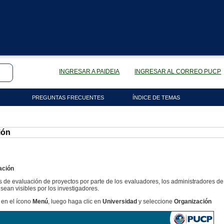
INGRESAR A PAIDEIA
INGRESAR AL CORREO PUCP
PREGUNTAS FRECUENTES
ÍNDICE DE TEMAS
ión
ación
s de evaluación de proyectos por parte de los evaluadores, los administradores de
 sean visibles por los investigadores.
 en el ícono
Menú
, luego haga clic en
Universidad
y seleccione
Organización