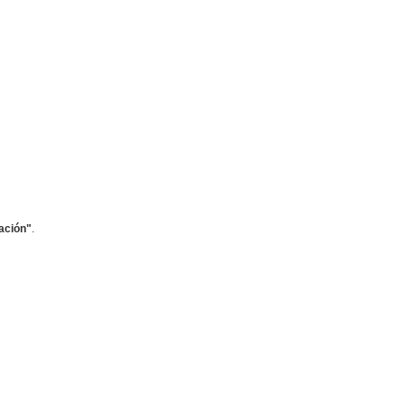
ación"
.