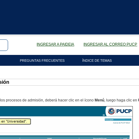
INGRESAR A PAIDEIA
INGRESAR AL CORREO PUCP
PREGUNTAS FRECUENTES
ÍNDICE DE TEMAS
sión
os procesos de admisión, deberá hacer clic en el ícono
Menú
, luego haga clic en