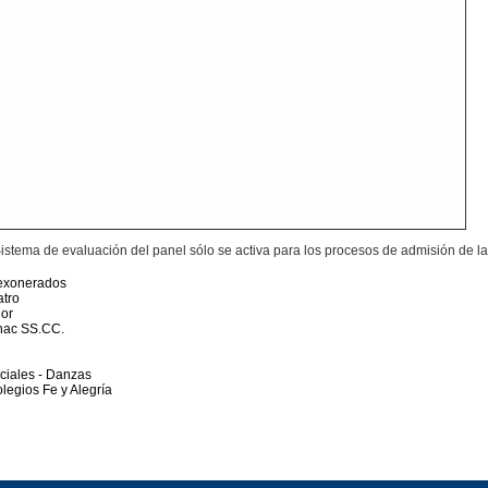
istema de evaluación del panel sólo se activa para los procesos de admisión de l
 exonerados
atro
ior
lhac SS.CC.
ciales - Danzas
legios Fe y Alegría