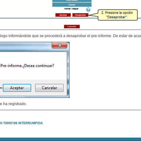
logo informándole que se procederá a desaprobar el pre-informe. De estar de acu
e ha registrado.