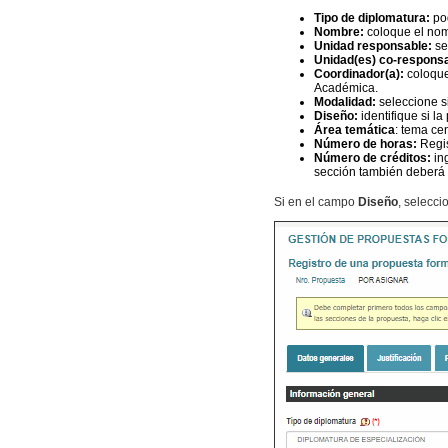
Tipo de diplomatura:
pod
Nombre:
coloque el nom
Unidad responsable:
se
Unidad(es) co-responsa
Coordinador(a):
coloque
Académica.
Modalidad:
seleccione si
Diseño:
identifique si l
Área temática
: tema ce
Número de horas:
Regi
Número de créditos:
ing
sección también deberá h
Si en el campo
Diseño
, selecc