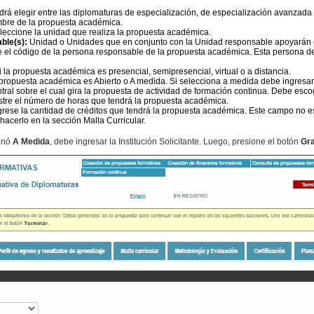
rá elegir entre las diplomaturas de especialización, de especialización avanzada 
bre de la propuesta académica.
leccione la unidad que realiza la propuesta académica.
ble(s):
Unidad o Unidades que en conjunto con la Unidad responsable apoyarán en 
 el código de la persona responsable de la propuesta académica. Esta persona de
 la propuesta académica es presencial, semipresencial, virtual o a distancia.
a propuesta académica es Abierto o A medida. Si selecciona a medida debe ingresar la
ntral sobre el cual gira la propuesta de actividad de formación continua. Debe escog
stre el número de horas que tendrá la propuesta académica.
rese la cantidad de créditos que tendrá la propuesta académica. Este campo no es
acerlo en la sección Malla Curricular.
ionó
A Medida
, debe ingresar la Institución Solicitante. Luego, presione el botón
Gra