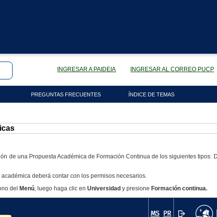
INGRESAR A PAIDEIA
INGRESAR AL CORREO PUCP
PREGUNTAS FRECUENTES
ÍNDICE DE TEMAS
icas
ción de una Propuesta Académica de Formación Continua de los siguientes tipos: D
 académica deberá contar con los permisos necesarios.
cono del
Menú
, luego haga clic en
Universidad
y presione
Formación continua.