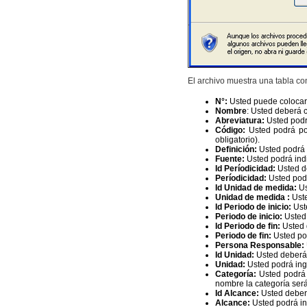
El archivo muestra una tabla co
N°:
Usted puede colocar 
Nombre
: Usted deberá c
Abreviatura:
Usted podrá
Código:
Usted podrá pon
obligatorio).
Definición:
Usted podrá d
Fuente:
Usted podrá indic
Id Períodicidad:
Usted d
Períodicidad:
Usted podr
Id Unidad de medida:
Us
Unidad de medida :
Uste
Id Periodo de inicio:
Ust
Periodo de inicio:
Usted 
Id Periodo de fin:
Usted d
Periodo de fin:
Usted pod
Persona Responsable:
Id Unidad:
Usted deberá 
Unidad:
Usted podrá ingr
Categoría:
Usted podrá 
nombre la categoría será
Id Alcance:
Usted deberá
Alcance:
Usted podrá ing