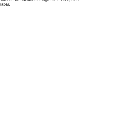
ar más de un documento haga clic en la opción
rabar.