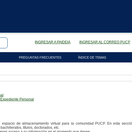
INGRESAR A PAIDEIA
INGRESAR AL CORREO PUCP
PREGUNTAS FRECUENTES
ÍNDICE DE TEMAS
nal
 Expediente Personal
 espacio de almacenamiento virtual para la comunidad PUCP. En esta secció
achilleratos, títulos, doctorados, etc.
tener acceso a su información en el momento que desee.