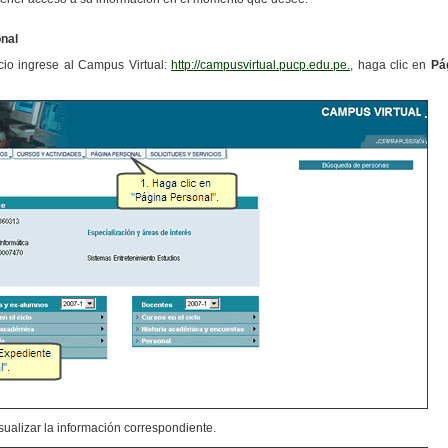
nal
cio ingrese al Campus Virtual:
http://campusvirtual.pucp.edu.pe.
, haga clic en
Pá
sualizar la información correspondiente.