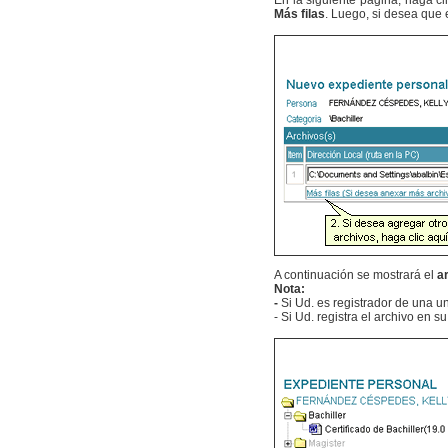
En la siguiente página, haga cl
Más filas
. Luego, si desea que 
A continuación se mostrará el
a
Nota:
-
Si Ud. es registrador de una un
- Si Ud. registra el archivo en 