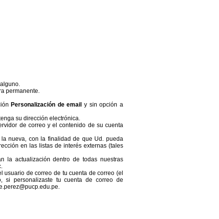
 alguno.
ra permanente.
ción
Personalización de email
y sin opción a
enga su dirección electrónica.
rvidor de correo y el contenido de su cuenta
la nueva, con la finalidad de que Ud. pueda
cción en las listas de interés externas (tales
n la actualización dentro de todas nuestras
.
l usuario de correo de tu cuenta de correo (el
 si personalizaste tu cuenta de correo de
ge.perez@pucp.edu.pe.