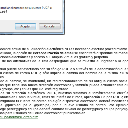
nombre actual de su dirección electrónica NO es necesario efectuar procedimiento
acilidad, la opción de
Personalización de email
se encontrará disponible de mane
ciones electrónicas y acceso al Campus Virtual es gratuito y perpetuo.
de las alternativas de la lista desplegable que se muestra al ingresar a la op
rtual puede ser efectuado con su código PUCP o a través de la denominación que t
u cuenta de correo PUCP, sólo implica el cambio del nombre de la misma. Su se
les
do el cambio, se mantendrá, un redireccionamiento de su antigua cuenta hacia 
s que tiene una nueva dirección electrónica y también pueda actualizar esta dire
roups, etc.) en las que Ud. esté registrado.
 de su dirección electrónica PUCP, nuestros sistemas automáticamente efectúa
onales en Campus Virtual, listas de interés de cursos, aplicación Grupos PUCP, etc
nfigurada tu cuenta de correo en algún dispositivo electrónico, deberá modificar e
de @pucp.edu.pe o @pucp.pe) por tu nuevo usuario de correo. Por ejemplo,
orge.perez@pucp.edu.pe deberá cambiar el valor de jperez@pucp.edu.pe por jor
mas para usuarios de Correo electrónico” publicadas en:
.edu.pe/normasCorreo.htm