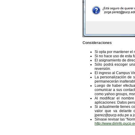
Consideraciones
Si opta por mantener el 
Si no hace uso de esta f
El asignamiento de direc
Sólo podrá escoger una 
reversión.
El ingreso al Campus Vi
La personalización de s
permanecerán inalterab
Luego de haber efectua
comunicar a sus contacto
como yahoo groups, msn g
Al modificar el nombre
aplicaciones: Datos pers
Si actualmente tienes co
valor que va delante 
jperez@pucp.edu.pe a j
Sírvase revisar las “Nor
http://www.dirinfo.pucp