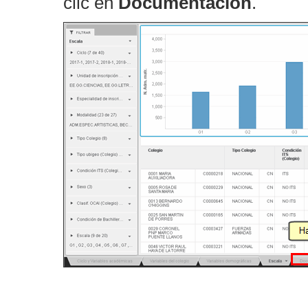
clic en
Documentación
.