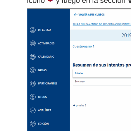
icono
y luego en la sección
V