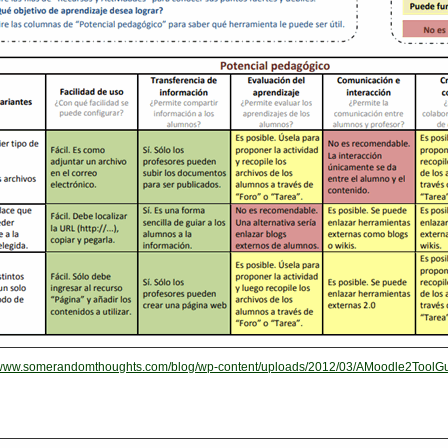
//www.somerandomthoughts.com/blog/wp-content/uploads/2012/03/AMoodle2ToolGui