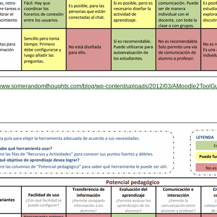
//www.somerandomthoughts.com/blog/wp-content/uploads/2012/03/AMoodle2ToolGui