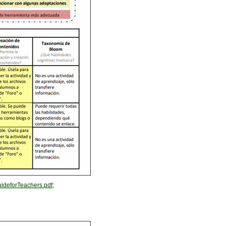
deforTeachers.pdf;