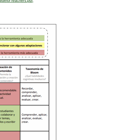
deforTeachers.pdf;