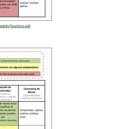
deforTeachers.pdf;