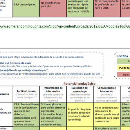
//www.somerandomthoughts.com/blog/wp-content/uploads/2012/03/AMoodle2ToolGui