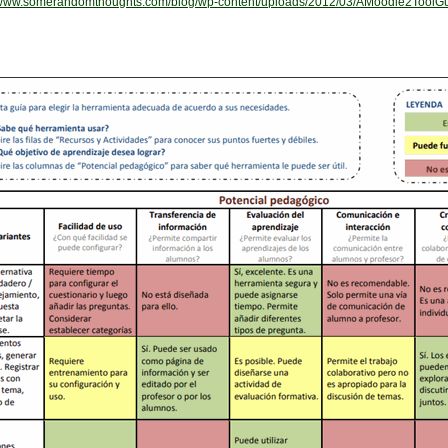
//www.somerandomthoughts.com/blog/wp-content/uploads/2012/03/AMoodle2ToolGui