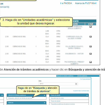
ión
Atención de trámites académicos
y hacer clic en
Búsqueda y atención de tr