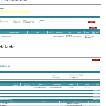
 la solicitud deseada.
del jurado