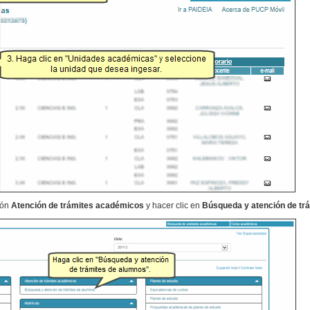
ión
Atención de trámites académicos
y hacer clic en
Búsqueda y atención de tr