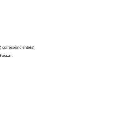
s) correspondiente(s).
Buscar
.