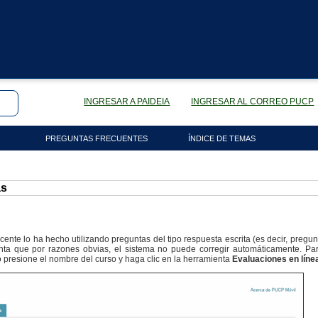
INGRESAR A PAIDEIA
INGRESAR AL CORREO PUCP
PREGUNTAS FRECUENTES
ÍNDICE DE TEMAS
as
cente lo ha hecho utilizando preguntas del tipo respuesta escrita (es decir, pregu
unta que por razones obvias, el sistema no puede corregir automáticamente. Pa
 presione el nombre del curso y haga clic en la herramienta
Evaluaciones en líne