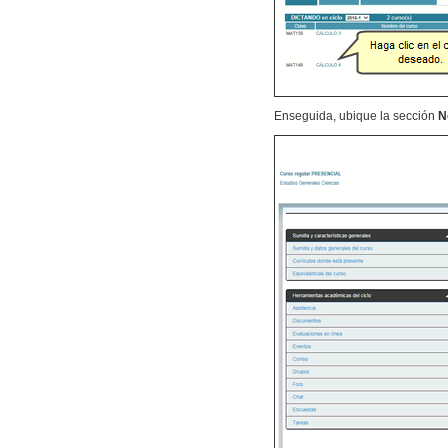
Enseguida, ubique la sección
N