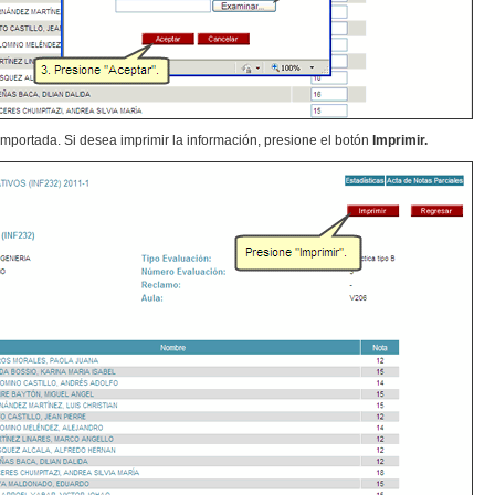
importada. Si desea imprimir la información, presione el botón
Imprimir.