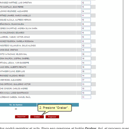
os podrá registrar el acta. Para eso presione el botón
Grabar
. Así, el proceso qu