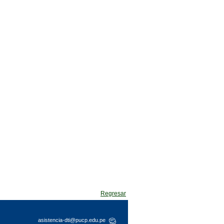
Regresar
asistencia-dti@pucp.edu.pe