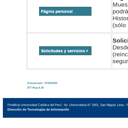
Mues
podrá
Histo
(sólo
Solic
Desd
(rein
segur
Actualizado: 27/09/2022
DIT-Reg-4.36
Pontificia Universidad Católica del Perú - Av. Universitaria N° 1801, San Miguel, Lima - 
Dirección de Tecnologías de Información