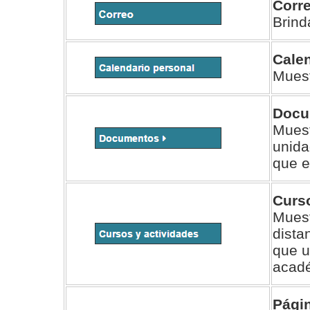
Corr
Brind
Calen
Muest
Docu
Mues
unida
que e
Curso
Muest
dista
que u
acad
Pági