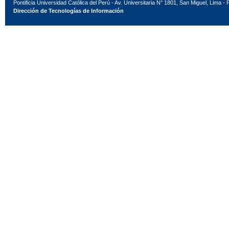
Pontificia Universidad Católica del Perú - Av. Universitaria N° 1801, San Miguel, Lima - 
Dirección de Tecnologías de Información