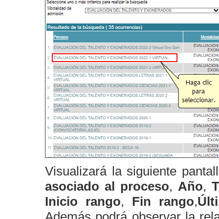
Visualizará la siguiente panta
asociado al proceso
,
Año
,
T
Inicio rango
,
Fin rango
,
Últ
Además podrá observar la rela