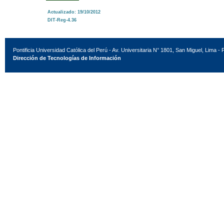
Actualizado: 19/10/2012
DIT-Reg-4.36
Pontificia Universidad Católica del Perú - Av. Universitaria N° 1801, San Miguel, Lima - 
Dirección de Tecnologías de Información