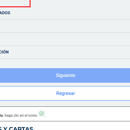
ia
, haga clic en el icono
.