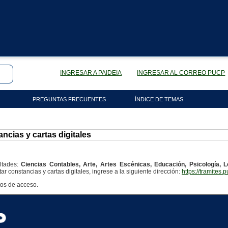
INGRESAR A PAIDEIA
INGRESAR AL CORREO PUCP
PREGUNTAS FRECUENTES
ÍNDICE DE TEMAS
ncias y cartas digitales
ltades:
Ciencias Contables, Arte, Artes Escénicas, Educación, Psicología,
itar constancias y cartas digitales, ingrese a la siguiente dirección:
https://tramites.
tos de acceso.