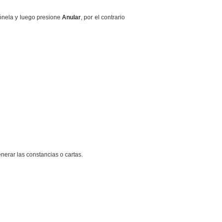
iónela y luego presione
Anular
, por el contrario
enerar las constancias o cartas.