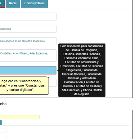
echo
.