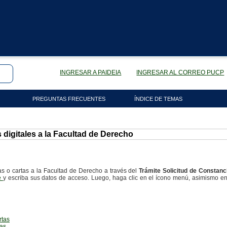
INGRESAR A PAIDEIA
INGRESAR AL CORREO PUCP
PREGUNTAS FRECUENTES
ÍNDICE DE TEMAS
 digitales a la Facultad de Derecho
as o cartas a la Facultad de Derecho a través del
Trámite
Solicitud de Constanc
pe
y escriba sus datos de acceso. Luego, haga clic en el ícono menú, asimismo e
rtas
tas