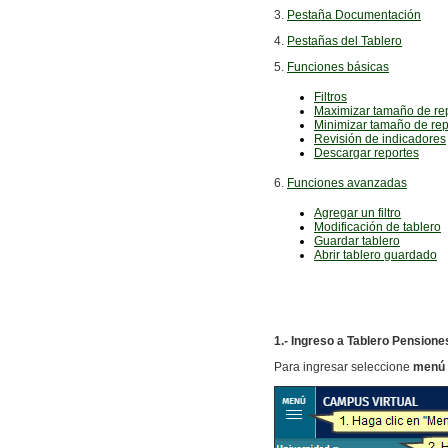
3.
Pestaña Documentación
4.
Pestañas del Tablero
5.
Funciones básicas
Filtros
Maximizar tamaño de re
Minimizar
tamaño de rep
Revisión de indicadores
Descargar reportes
6.
Funciones avanzadas
Agregar un filtro
Modificación de tablero
Guardar tablero
Abrir tablero guardado
1.- Ingreso a Tablero Pension
Para ingresar seleccione
menú