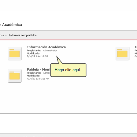
ón Académica
.