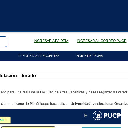
INGRESAR A PAIDEIA
INGRESAR AL CORREO PUCP
PREGUNTAS FRECUENTES
ÍNDICE DE TEMAS
tulación - Jurado
do para una tesis de la Facultad de Artes Escénicas y desea registrar su veredic
ccionar el ícono de
Menú
, luego hacer clic en
Universidad
, y seleccionar
Organiz