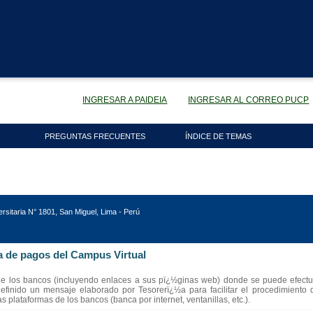
INGRESAR A PAIDEIA
INGRESAR AL CORREO PUCP
PREGUNTAS FRECUENTES
ÍNDICE DE TEMAS
versitaria N° 1801, San Miguel, Lima - Perú
a de pagos del Campus Virtual
de los bancos (incluyendo enlaces a sus pï¿½ginas web) donde se puede efectu
definido un mensaje elaborado por Tesorerï¿½a para facilitar el procedimiento
s plataformas de los bancos (banca por internet, ventanillas, etc.).